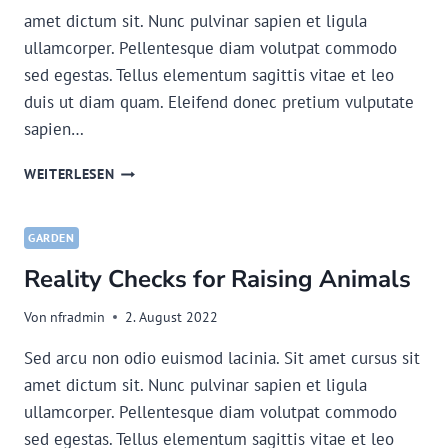
amet dictum sit. Nunc pulvinar sapien et ligula
ullamcorper. Pellentesque diam volutpat commodo
sed egestas. Tellus elementum sagittis vitae et leo
duis ut diam quam. Eleifend donec pretium vulputate
sapien…
BARE
WEITERLESEN
ROOT
VS.
POTTED
GARDEN
FRUIT
Reality Checks for Raising Animals
TREES
Von
nfradmin
2. August 2022
Sed arcu non odio euismod lacinia. Sit amet cursus sit
amet dictum sit. Nunc pulvinar sapien et ligula
ullamcorper. Pellentesque diam volutpat commodo
sed egestas. Tellus elementum sagittis vitae et leo