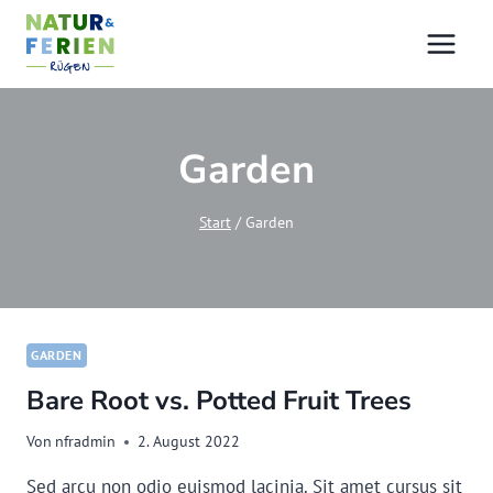
Zum
Inhalt
springen
Garden
Start
/
Garden
GARDEN
Bare Root vs. Potted Fruit Trees
Von
nfradmin
2. August 2022
Sed arcu non odio euismod lacinia. Sit amet cursus sit