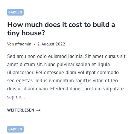
SEED
COMPANIES
GARDEN
How much does it cost to build a
tiny house?
Von
nfradmin
2. August 2022
Sed arcu non odio euismod lacinia. Sit amet cursus sit
amet dictum sit. Nunc pulvinar sapien et ligula
ullamcorper. Pellentesque diam volutpat commodo
sed egestas. Tellus elementum sagittis vitae et leo
duis ut diam quam. Eleifend donec pretium vulputate
sapien…
HOW
WEITERLESEN
MUCH
DOES
IT
GARDEN
COST