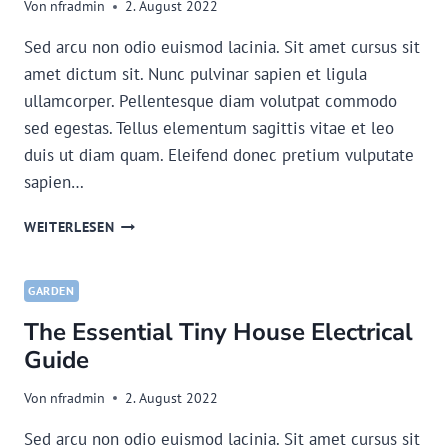
Von
nfradmin
2. August 2022
Sed arcu non odio euismod lacinia. Sit amet cursus sit
amet dictum sit. Nunc pulvinar sapien et ligula
ullamcorper. Pellentesque diam volutpat commodo
sed egestas. Tellus elementum sagittis vitae et leo
duis ut diam quam. Eleifend donec pretium vulputate
sapien…
10
WEITERLESEN
TIPS
TO
SUCCESSFULLY
GARDEN
GROW
The Essential Tiny House Electrical
SPINACH
Guide
Von
nfradmin
2. August 2022
Sed arcu non odio euismod lacinia. Sit amet cursus sit