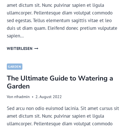
amet dictum sit. Nunc pulvinar sapien et ligula
ullamcorper. Pellentesque diam volutpat commodo
sed egestas. Tellus elementum sagittis vitae et leo
duis ut diam quam. Eleifend donec pretium vulputate
sapien…
THE
WEITERLESEN
ESSENTIAL
TINY
HOUSE
GARDEN
ELECTRICAL
The Ultimate Guide to Watering a
GUIDE
Garden
Von
nfradmin
2. August 2022
Sed arcu non odio euismod lacinia. Sit amet cursus sit
amet dictum sit. Nunc pulvinar sapien et ligula
ullamcorper. Pellentesque diam volutpat commodo