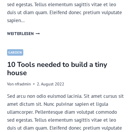
sed egestas. Tellus elementum sagittis vitae et leo
duis ut diam quam. Eleifend donec pretium vulputate
sapien…
THE
WEITERLESEN
ULTIMATE
GUIDE
TO
GARDEN
WATERING
10 Tools needed to build a tiny
A
GARDEN
house
Von
nfradmin
2. August 2022
Sed arcu non odio euismod lacinia. Sit amet cursus sit
amet dictum sit. Nunc pulvinar sapien et ligula
ullamcorper. Pellentesque diam volutpat commodo
sed egestas. Tellus elementum sagittis vitae et leo
duis ut diam quam. Eleifend donec pretium vulputate