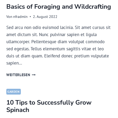
Basics of Foraging and Wildcrafting
TO
BUILD
A
Von
nfradmin
2. August 2022
TINY
Sed arcu non odio euismod lacinia. Sit amet cursus sit
HOUSE?
amet dictum sit. Nunc pulvinar sapien et ligula
ullamcorper. Pellentesque diam volutpat commodo
sed egestas. Tellus elementum sagittis vitae et leo
duis ut diam quam. Eleifend donec pretium vulputate
sapien…
BASICS
WEITERLESEN
OF
FORAGING
AND
GARDEN
WILDCRAFTING
10 Tips to Successfully Grow
Spinach