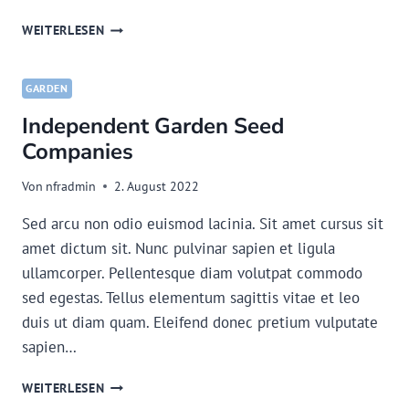
HOW
WEITERLESEN
TO
TAN
A
GARDEN
HIDE,
Independent Garden Seed
NATURALLY,
IN
Companies
10
STEPS
Von
nfradmin
2. August 2022
Sed arcu non odio euismod lacinia. Sit amet cursus sit
amet dictum sit. Nunc pulvinar sapien et ligula
ullamcorper. Pellentesque diam volutpat commodo
sed egestas. Tellus elementum sagittis vitae et leo
duis ut diam quam. Eleifend donec pretium vulputate
sapien…
INDEPENDENT
WEITERLESEN
GARDEN